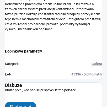
Konstrukce s prachovým břitem účinně brání úniku maziva a
zároveň chrání systém před vnější kontaminací. Integrovaná
tažná pružina udržuje konstantní radiální předpětí i při zvýšeném
tepelném a mechanickém zatížení hřídele. Tato gufera představují
efektivní řešení pro náročné provozní podmínky vyžadující
vysokou mechanickou odolnost.
Doplňkové parametry
Kategorie
:
Gufera
EAN
:
45336 - Dichtomatik
Diskuze
Buďte první, kdo napíše příspěvek k této položce.
Přidat komentář