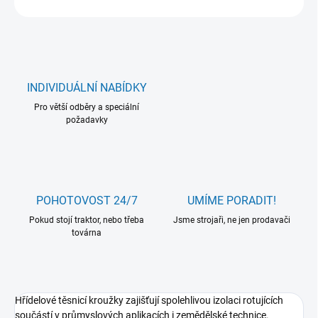
INDIVIDUÁLNÍ NABÍDKY
Pro větší odběry a speciální
požadavky
POHOTOVOST 24/7
UMÍME PORADIT!
Pokud stojí traktor, nebo třeba
Jsme strojaři, ne jen prodavači
továrna
Hřídelové těsnicí kroužky zajišťují spolehlivou izolaci rotujících
součástí v průmyslových aplikacích i zemědělské technice.