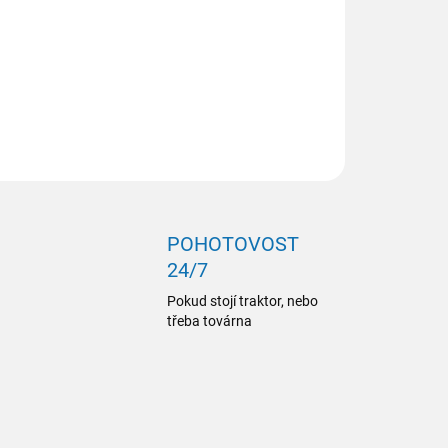
ILNÍ INFORMACE
ZEPTAT SE
POHOTOVOST
24/7
Pokud stojí traktor, nebo
třeba továrna