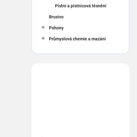
p
Pístní a pístnicová těsnění
a
n
Brusivo
e
Pohony
l
Průmyslová chemie a mazání
Máte otázku?
Obráťte sa na nás.
info
@
segment.cz
+420 494 622 437