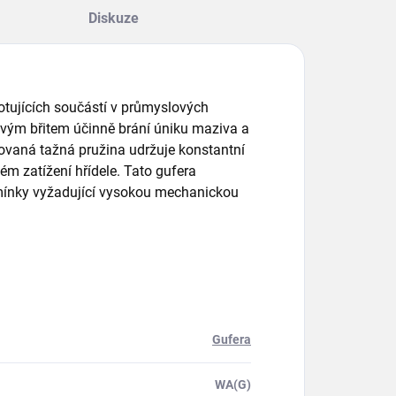
Diskuze
 rotujících součástí v průmyslových
ovým břitem účinně brání úniku maziva a
rovaná tažná pružina udržuje konstantní
ém zatížení hřídele. Tato gufera
dmínky vyžadující vysokou mechanickou
Gufera
WA(G)