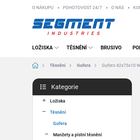
Přejít
O NÁKUPU
POHOTOVOST 24/7
O NÁS
KO
na
obsah
LOŽISKA
TĚSNĚNÍ
BRUSIVO
PO
Domů
Těsnění
Gufera
Gufero 42x75x10 
P
Kategorie
o
Přeskočit
s
kategorie
t
Ložiska
r
Těsnění
a
n
Gufera
n
Manžety a pístní těsnění
í