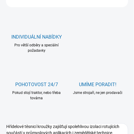
INDIVIDUÁLNÍ NABÍDKY
Pro větší odběry a speciální
požadavky
POHOTOVOST 24/7
UMÍME PORADIT!
Pokud stojí traktor, nebo třeba
Jsme strojaři, ne jen prodavači
továrna
Hřídelové těsnicí kroužky zajišťují spolehlivou izolaci rotujících
součástí v průmyslových aplikacích i zemědělské technice.