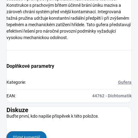
Konstrukce s prachovým břitem účinně brání úniku maziva a
zároveň chrání systém před vnější kontaminací. Integrovaná
tažná pružina udržuje konstantní radiální předpětí i při zvýšeném
tepelném a mechanickém zatížení hřídele. Tato gufera představují
efektivní řešení pro náročné provozní podmínky vyžadující
vysokou mechanickou odolnost.
Doplňkové parametry
Kategorie
:
Gufera
EAN
:
44762 - Dichtomatik
Diskuze
Buďte první, kdo napíše příspěvek k této položce.
Přidat komentář