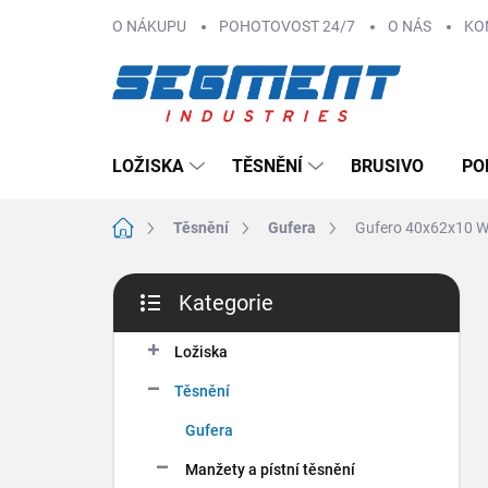
Přejít
O NÁKUPU
POHOTOVOST 24/7
O NÁS
KO
na
obsah
LOŽISKA
TĚSNĚNÍ
BRUSIVO
PO
Domů
Těsnění
Gufera
Gufero 40x62x10 
P
Kategorie
o
Přeskočit
s
kategorie
t
Ložiska
r
Těsnění
a
n
Gufera
n
Manžety a pístní těsnění
í