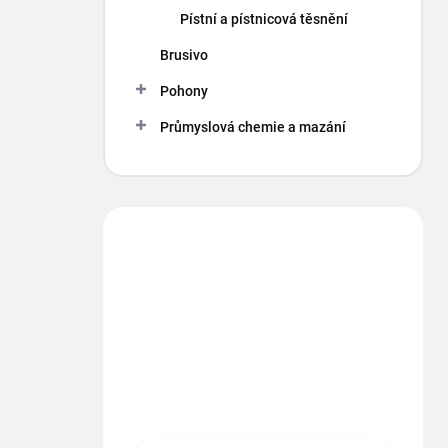
p
Pístní a pístnicová těsnění
a
n
Brusivo
e
Pohony
l
Průmyslová chemie a mazání
Máte otázku?
Obráťte sa na nás.
info
@
segment.cz
+420 494 622 437