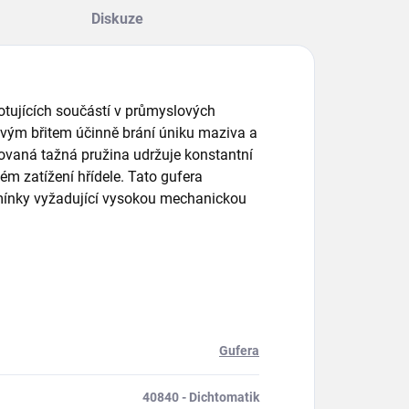
Diskuze
 rotujících součástí v průmyslových
ovým břitem účinně brání úniku maziva a
rovaná tažná pružina udržuje konstantní
ém zatížení hřídele. Tato gufera
dmínky vyžadující vysokou mechanickou
Gufera
40840 - Dichtomatik