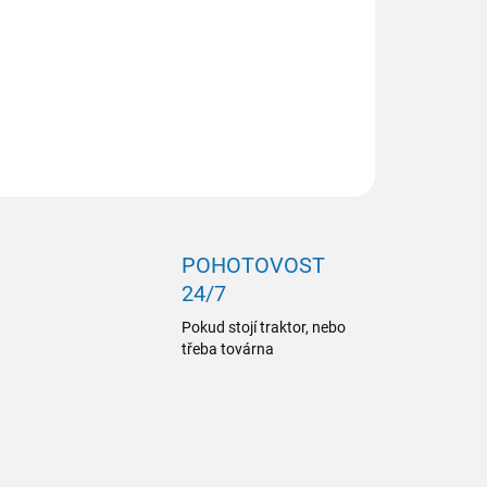
ILNÍ INFORMACE
ZEPTAT SE
POHOTOVOST
24/7
Pokud stojí traktor, nebo
třeba továrna