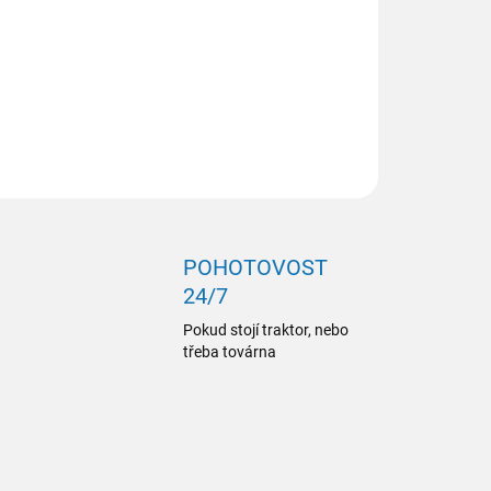
ILNÍ INFORMACE
ZEPTAT SE
POHOTOVOST
24/7
Pokud stojí traktor, nebo
třeba továrna