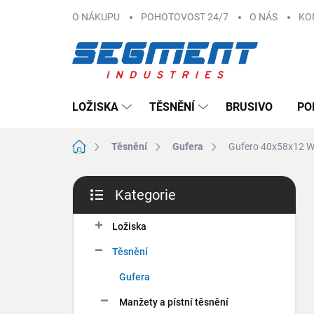
Přejít
O NÁKUPU
POHOTOVOST 24/7
O NÁS
KO
na
obsah
LOŽISKA
TĚSNĚNÍ
BRUSIVO
PO
Domů
Těsnění
Gufera
Gufero 40x58x12 
P
Kategorie
o
Přeskočit
s
kategorie
t
Ložiska
r
Těsnění
a
n
Gufera
n
Manžety a pístní těsnění
í