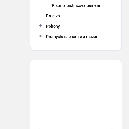
p
Pístní a pístnicová těsnění
a
n
Brusivo
e
Pohony
l
Průmyslová chemie a mazání
Máte otázku?
Obráťte sa na nás.
info
@
segment.cz
+420 494 622 437