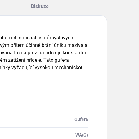
Diskuze
 rotujících součástí v průmyslových
ovým břitem účinně brání úniku maziva a
rovaná tažná pružina udržuje konstantní
ém zatížení hřídele. Tato gufera
dmínky vyžadující vysokou mechanickou
Gufera
WA(G)