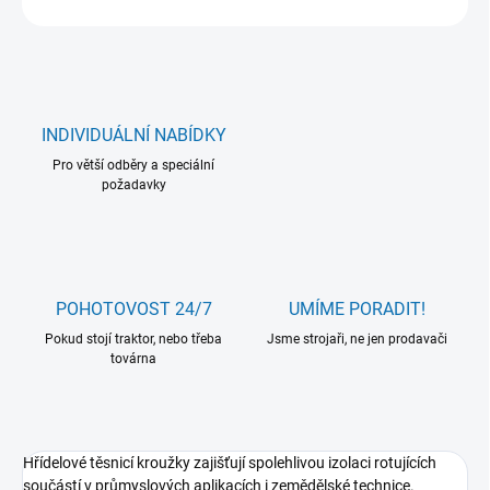
INDIVIDUÁLNÍ NABÍDKY
Pro větší odběry a speciální
požadavky
POHOTOVOST 24/7
UMÍME PORADIT!
Pokud stojí traktor, nebo třeba
Jsme strojaři, ne jen prodavači
továrna
Hřídelové těsnicí kroužky zajišťují spolehlivou izolaci rotujících
součástí v průmyslových aplikacích i zemědělské technice.