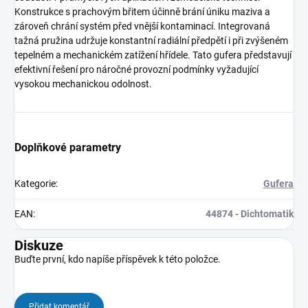
Konstrukce s prachovým břitem účinně brání úniku maziva a
zároveň chrání systém před vnější kontaminací. Integrovaná
tažná pružina udržuje konstantní radiální předpětí i při zvýšeném
tepelném a mechanickém zatížení hřídele. Tato gufera představují
efektivní řešení pro náročné provozní podmínky vyžadující
vysokou mechanickou odolnost.
Doplňkové parametry
Kategorie
:
Gufera
EAN
:
44874 - Dichtomatik
Diskuze
Buďte první, kdo napíše příspěvek k této položce.
Přidat komentář