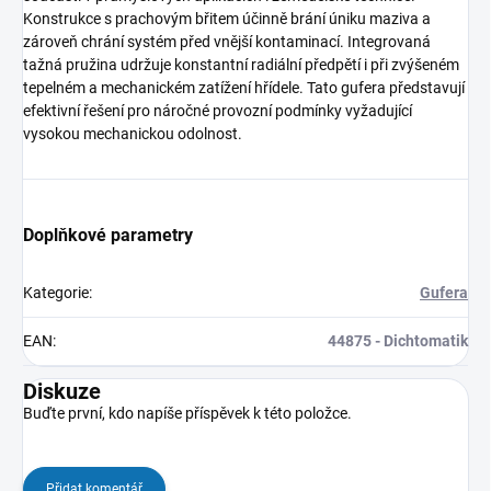
Konstrukce s prachovým břitem účinně brání úniku maziva a
zároveň chrání systém před vnější kontaminací. Integrovaná
tažná pružina udržuje konstantní radiální předpětí i při zvýšeném
tepelném a mechanickém zatížení hřídele. Tato gufera představují
efektivní řešení pro náročné provozní podmínky vyžadující
vysokou mechanickou odolnost.
Doplňkové parametry
Kategorie
:
Gufera
EAN
:
44875 - Dichtomatik
Diskuze
Buďte první, kdo napíše příspěvek k této položce.
Přidat komentář