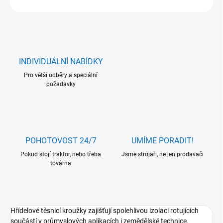
INDIVIDUÁLNÍ NABÍDKY
Pro větší odběry a speciální
požadavky
POHOTOVOST 24/7
UMÍME PORADIT!
Pokud stojí traktor, nebo třeba
Jsme strojaři, ne jen prodavači
továrna
Hřídelové těsnicí kroužky zajišťují spolehlivou izolaci rotujících
součástí v průmyslových aplikacích i zemědělské technice.