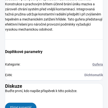
Konstrukce s prachovým břitem účinně brání úniku maziva a
zároveň chrání systém před vnější kontaminací. Integrovaná
tažná pružina udržuje konstantní radiální předpětí i při zvýšeném
tepelném a mechanickém zatížení hřídele. Tato gufera představují
efektivní řešení pro náročné provozní podmínky vyžadující
vysokou mechanickou odolnost.
Doplňkové parametry
Kategorie
:
Gufera
EAN
:
Dichtomatik
Diskuze
Buďte první, kdo napíše příspěvek k této položce.
Přidat komentář