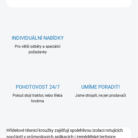
INDIVIDUÁLNÍ NABÍDKY
Pro větší odběry a speciální
požadavky
POHOTOVOST 24/7
UMÍME PORADIT!
Pokud stojí traktor, nebo třeba
Jsme strojaři, ne jen prodavači
továrna
Hřídelové těsnicí kroužky zajišťují spolehlivou izolaci rotujících
součástí v průmyslových aplikacích i zemědělské technice.