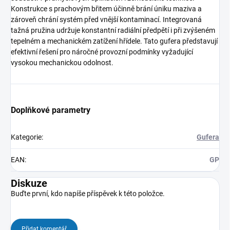
Konstrukce s prachovým břitem účinně brání úniku maziva a
zároveň chrání systém před vnější kontaminací. Integrovaná
tažná pružina udržuje konstantní radiální předpětí i při zvýšeném
tepelném a mechanickém zatížení hřídele. Tato gufera představují
efektivní řešení pro náročné provozní podmínky vyžadující
vysokou mechanickou odolnost.
Doplňkové parametry
Kategorie
:
Gufera
EAN
:
GP
Diskuze
Buďte první, kdo napíše příspěvek k této položce.
Přidat komentář