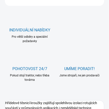
INDIVIDUÁLNÍ NABÍDKY
Pro větší odběry a speciální
požadavky
POHOTOVOST 24/7
UMÍME PORADIT!
Pokud stojí traktor, nebo třeba
Jsme strojaři, ne jen prodavači
továrna
Hřídelové těsnicí kroužky zajišťují spolehlivou izolaci rotujících
součástí v průmyslových aplikacích i zemědělské technice.