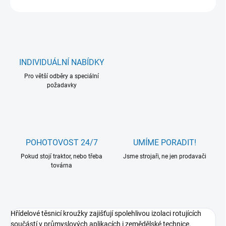
INDIVIDUÁLNÍ NABÍDKY
Pro větší odběry a speciální
požadavky
POHOTOVOST 24/7
UMÍME PORADIT!
Pokud stojí traktor, nebo třeba
Jsme strojaři, ne jen prodavači
továrna
Hřídelové těsnicí kroužky zajišťují spolehlivou izolaci rotujících
součástí v průmyslových aplikacích i zemědělské technice.