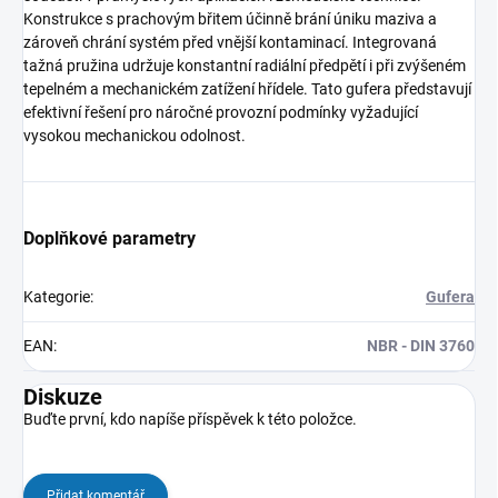
Konstrukce s prachovým břitem účinně brání úniku maziva a
zároveň chrání systém před vnější kontaminací. Integrovaná
tažná pružina udržuje konstantní radiální předpětí i při zvýšeném
tepelném a mechanickém zatížení hřídele. Tato gufera představují
efektivní řešení pro náročné provozní podmínky vyžadující
vysokou mechanickou odolnost.
Doplňkové parametry
Kategorie
:
Gufera
EAN
:
NBR - DIN 3760
Diskuze
Buďte první, kdo napíše příspěvek k této položce.
Přidat komentář