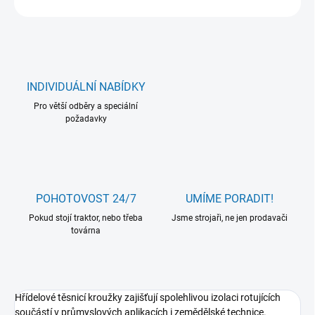
INDIVIDUÁLNÍ NABÍDKY
Pro větší odběry a speciální
požadavky
POHOTOVOST 24/7
UMÍME PORADIT!
Pokud stojí traktor, nebo třeba
Jsme strojaři, ne jen prodavači
továrna
Hřídelové těsnicí kroužky zajišťují spolehlivou izolaci rotujících
součástí v průmyslových aplikacích i zemědělské technice.