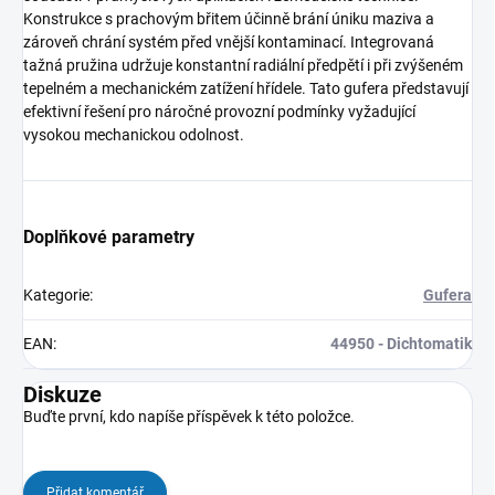
Konstrukce s prachovým břitem účinně brání úniku maziva a
zároveň chrání systém před vnější kontaminací. Integrovaná
tažná pružina udržuje konstantní radiální předpětí i při zvýšeném
tepelném a mechanickém zatížení hřídele. Tato gufera představují
efektivní řešení pro náročné provozní podmínky vyžadující
vysokou mechanickou odolnost.
Doplňkové parametry
Kategorie
:
Gufera
EAN
:
44950 - Dichtomatik
Diskuze
Buďte první, kdo napíše příspěvek k této položce.
Přidat komentář