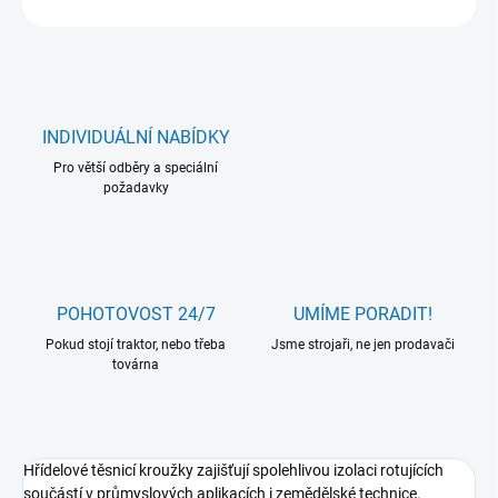
INDIVIDUÁLNÍ NABÍDKY
Pro větší odběry a speciální
požadavky
POHOTOVOST 24/7
UMÍME PORADIT!
Pokud stojí traktor, nebo třeba
Jsme strojaři, ne jen prodavači
továrna
Hřídelové těsnicí kroužky zajišťují spolehlivou izolaci rotujících
součástí v průmyslových aplikacích i zemědělské technice.