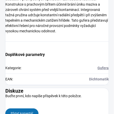
Konstrukce s prachovým břitem účinně brání úniku maziva a
zároveň chrání systém před vnější kontaminací. Integrovaná
tažná pružina udržuje konstantní radiální předpětí i při zvýšeném
tepelném a mechanickém zatížení hřídele. Tato gufera představují
efektivní řešení pro náročné provozní podmínky vyžadující
vysokou mechanickou odolnost.
Doplňkové parametry
Kategorie
:
Gufera
EAN
:
Dichtomatik
Diskuze
Buďte první, kdo napíše příspěvek k této položce.
Přidat komentář