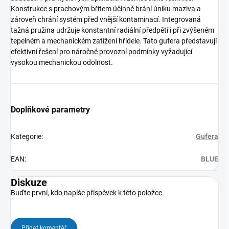
Konstrukce s prachovým břitem účinně brání úniku maziva a
zároveň chrání systém před vnější kontaminací. Integrovaná
tažná pružina udržuje konstantní radiální předpětí i při zvýšeném
tepelném a mechanickém zatížení hřídele. Tato gufera představují
efektivní řešení pro náročné provozní podmínky vyžadující
vysokou mechanickou odolnost.
Doplňkové parametry
Kategorie
:
Gufera
EAN
:
BLUE
Diskuze
Buďte první, kdo napíše příspěvek k této položce.
Přidat komentář