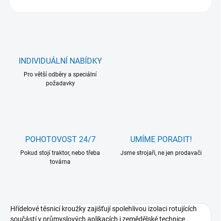
INDIVIDUÁLNÍ NABÍDKY
Pro větší odběry a speciální
požadavky
POHOTOVOST 24/7
UMÍME PORADIT!
Pokud stojí traktor, nebo třeba
Jsme strojaři, ne jen prodavači
továrna
Hřídelové těsnicí kroužky zajišťují spolehlivou izolaci rotujících
součástí v průmyslových aplikacích i zemědělské technice.