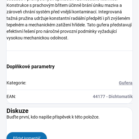
Konstrukce s prachovým břitem účinně brání úniku maziva a
zároveň chrání systém před vnější kontaminací. Integrovaná
tažná pružina udržuje konstantní radiální předpětí i při zvýšeném
tepelném a mechanickém zatížení hřídele. Tato gufera představují
efektivní řešení pro náročné provozní podmínky vyžadující
vysokou mechanickou odolnost.
Doplňkové parametry
Kategorie
:
Gufera
EAN
:
44177 - Dichtomatik
Diskuze
Buďte první, kdo napíše příspěvek k této položce.
Přidat komentář