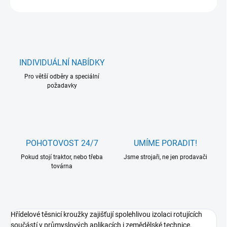
INDIVIDUÁLNÍ NABÍDKY
Pro větší odběry a speciální
požadavky
POHOTOVOST 24/7
UMÍME PORADIT!
Pokud stojí traktor, nebo třeba
Jsme strojaři, ne jen prodavači
továrna
Hřídelové těsnicí kroužky zajišťují spolehlivou izolaci rotujících
součástí v průmyslových aplikacích i zemědělské technice.