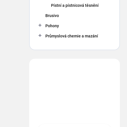
p
Pístní a pístnicová těsnění
a
n
Brusivo
e
Pohony
l
Průmyslová chemie a mazání
Máte otázku?
Obráťte sa na nás.
info
@
segment.cz
+420 494 622 437