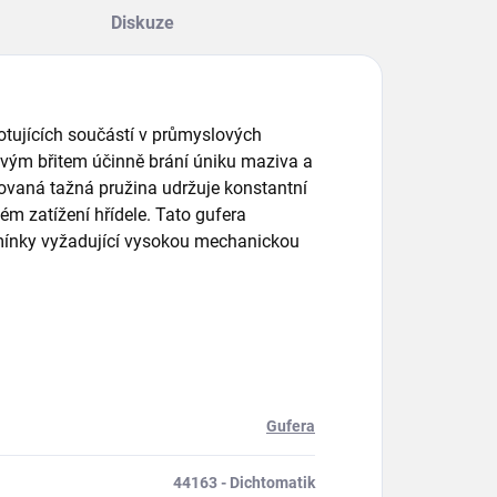
Diskuze
 rotujících součástí v průmyslových
ovým břitem účinně brání úniku maziva a
rovaná tažná pružina udržuje konstantní
ém zatížení hřídele. Tato gufera
dmínky vyžadující vysokou mechanickou
Gufera
44163 - Dichtomatik