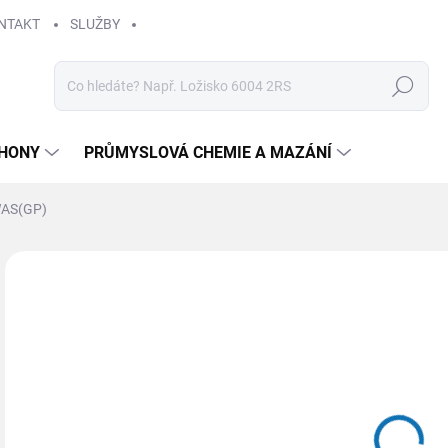
NTAKT
SLUŽBY
Hledat
HONY
PRŮMYSLOVÁ CHEMIE A MAZÁNÍ
WAS(GP)
Neohodnoceno
Podrobnosti hodnocení
ZNAČKA
56
Měr
SK
cena