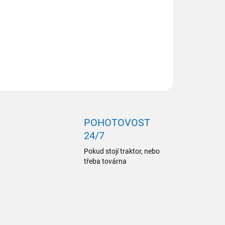
ILNÍ INFORMACE
ZEPTAT SE
POHOTOVOST
24/7
Pokud stojí traktor, nebo
třeba továrna