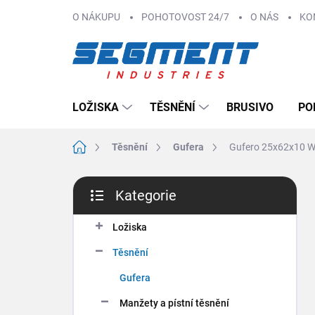
Přejít
O NÁKUPU
POHOTOVOST 24/7
O NÁS
KO
na
obsah
LOŽISKA
TĚSNĚNÍ
BRUSIVO
PO
Domů
Těsnění
Gufera
Gufero 25x62x10 
P
Kategorie
o
Přeskočit
s
kategorie
t
Ložiska
r
Těsnění
a
n
Gufera
n
Manžety a pístní těsnění
í