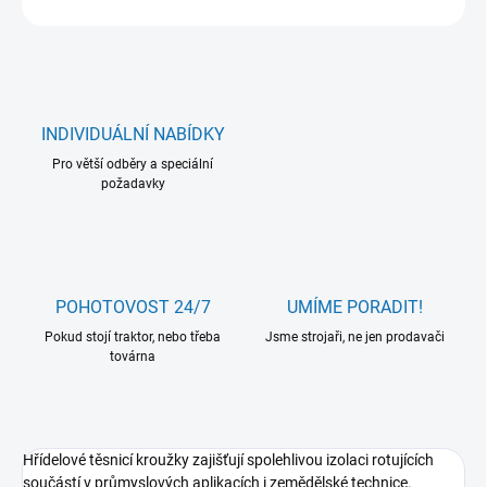
INDIVIDUÁLNÍ NABÍDKY
Pro větší odběry a speciální
požadavky
POHOTOVOST 24/7
UMÍME PORADIT!
Pokud stojí traktor, nebo třeba
Jsme strojaři, ne jen prodavači
továrna
Hřídelové těsnicí kroužky zajišťují spolehlivou izolaci rotujících
součástí v průmyslových aplikacích i zemědělské technice.