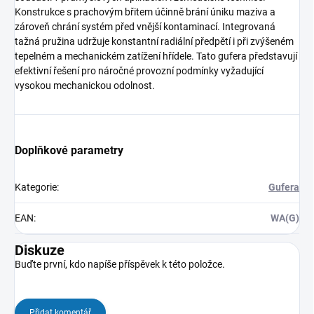
Konstrukce s prachovým břitem účinně brání úniku maziva a
zároveň chrání systém před vnější kontaminací. Integrovaná
tažná pružina udržuje konstantní radiální předpětí i při zvýšeném
tepelném a mechanickém zatížení hřídele. Tato gufera představují
efektivní řešení pro náročné provozní podmínky vyžadující
vysokou mechanickou odolnost.
Doplňkové parametry
Kategorie
:
Gufera
EAN
:
WA(G)
Diskuze
Buďte první, kdo napíše příspěvek k této položce.
Přidat komentář