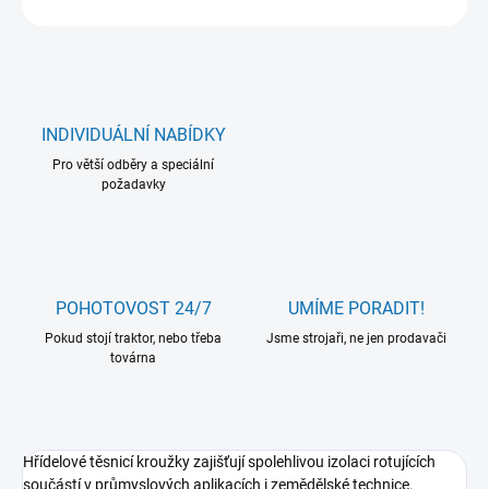
INDIVIDUÁLNÍ NABÍDKY
Pro větší odběry a speciální
požadavky
POHOTOVOST 24/7
UMÍME PORADIT!
Pokud stojí traktor, nebo třeba
Jsme strojaři, ne jen prodavači
továrna
Hřídelové těsnicí kroužky zajišťují spolehlivou izolaci rotujících
součástí v průmyslových aplikacích i zemědělské technice.