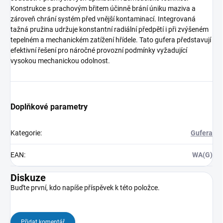
Konstrukce s prachovým břitem účinně brání úniku maziva a
zároveň chrání systém před vnější kontaminací. Integrovaná
tažná pružina udržuje konstantní radiální předpětí i při zvýšeném
tepelném a mechanickém zatížení hřídele. Tato gufera představují
efektivní řešení pro náročné provozní podmínky vyžadující
vysokou mechanickou odolnost.
Doplňkové parametry
Kategorie
:
Gufera
EAN
:
WA(G)
Diskuze
Buďte první, kdo napíše příspěvek k této položce.
Přidat komentář