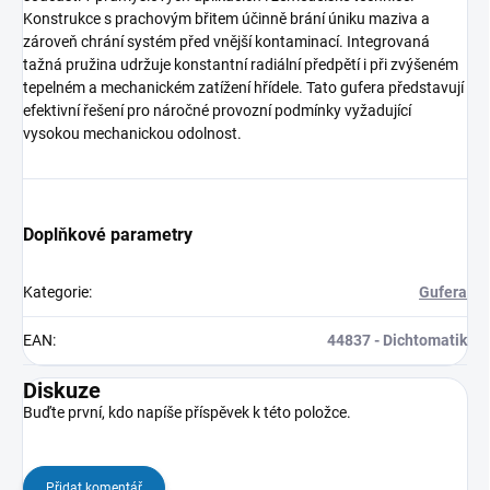
Konstrukce s prachovým břitem účinně brání úniku maziva a
zároveň chrání systém před vnější kontaminací. Integrovaná
tažná pružina udržuje konstantní radiální předpětí i při zvýšeném
tepelném a mechanickém zatížení hřídele. Tato gufera představují
efektivní řešení pro náročné provozní podmínky vyžadující
vysokou mechanickou odolnost.
Doplňkové parametry
Kategorie
:
Gufera
EAN
:
44837 - Dichtomatik
Diskuze
Buďte první, kdo napíše příspěvek k této položce.
Přidat komentář