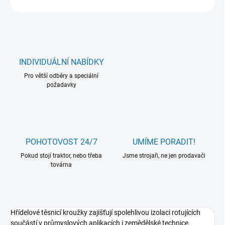
INDIVIDUÁLNÍ NABÍDKY
Pro větší odběry a speciální
požadavky
POHOTOVOST 24/7
UMÍME PORADIT!
Pokud stojí traktor, nebo třeba
Jsme strojaři, ne jen prodavači
továrna
Hřídelové těsnicí kroužky zajišťují spolehlivou izolaci rotujících
součástí v průmyslových aplikacích i zemědělské technice.