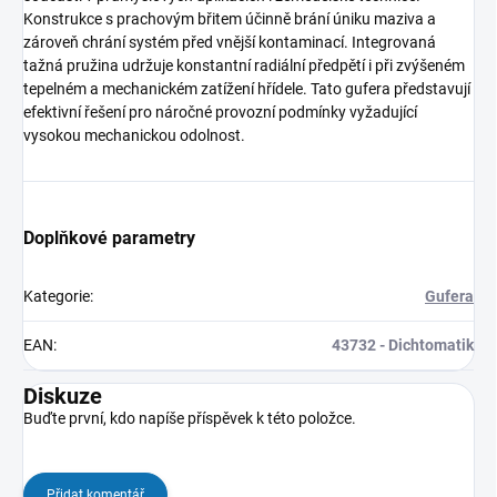
Konstrukce s prachovým břitem účinně brání úniku maziva a
zároveň chrání systém před vnější kontaminací. Integrovaná
tažná pružina udržuje konstantní radiální předpětí i při zvýšeném
tepelném a mechanickém zatížení hřídele. Tato gufera představují
efektivní řešení pro náročné provozní podmínky vyžadující
vysokou mechanickou odolnost.
Doplňkové parametry
Kategorie
:
Gufera
EAN
:
43732 - Dichtomatik
Diskuze
Buďte první, kdo napíše příspěvek k této položce.
Přidat komentář