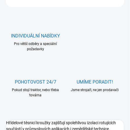
INDIVIDUÁLNÍ NABÍDKY
Pro větší odběry a speciální
požadavky
POHOTOVOST 24/7
UMÍME PORADIT!
Pokud stojí traktor, nebo třeba
Jsme strojaři, ne jen prodavači
továrna
Hřídelové těsnicí kroužky zajišťují spolehlivou izolaci rotujících
součástí v průmyslových aplikacích i zemědělské technice.