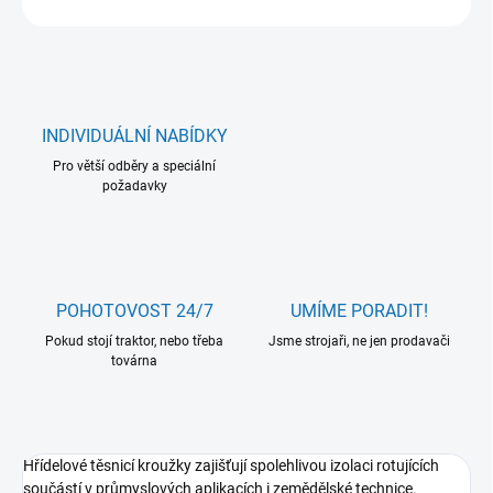
INDIVIDUÁLNÍ NABÍDKY
Pro větší odběry a speciální
požadavky
POHOTOVOST 24/7
UMÍME PORADIT!
Pokud stojí traktor, nebo třeba
Jsme strojaři, ne jen prodavači
továrna
Hřídelové těsnicí kroužky zajišťují spolehlivou izolaci rotujících
součástí v průmyslových aplikacích i zemědělské technice.