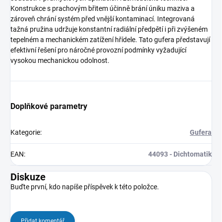
Konstrukce s prachovým břitem účinně brání úniku maziva a
zároveň chrání systém před vnější kontaminací. Integrovaná
tažná pružina udržuje konstantní radiální předpětí i při zvýšeném
tepelném a mechanickém zatížení hřídele. Tato gufera představují
efektivní řešení pro náročné provozní podmínky vyžadující
vysokou mechanickou odolnost.
Doplňkové parametry
Kategorie
:
Gufera
EAN
:
44093 - Dichtomatik
Diskuze
Buďte první, kdo napíše příspěvek k této položce.
Přidat komentář