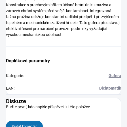
Konstrukce s prachovým břitem účinně brání úniku maziva a
zároveň chrání systém před vnější kontaminací. Integrovaná
tažná pružina udržuje konstantní radiální předpětí i při zvýšeném
tepelném a mechanickém zatížení hřídele. Tato gufera představují
efektivní řešení pro náročné provozní podmínky vyžadující
vysokou mechanickou odolnost.
Doplňkové parametry
Kategorie
:
Gufera
EAN
:
Dichtomatik
Diskuze
Buďte první, kdo napíše příspěvek k této položce.
Přidat komentář