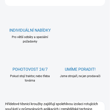
INDIVIDUÁLNÍ NABÍDKY
Pro větší odběry a speciální
požadavky
POHOTOVOST 24/7
UMÍME PORADIT!
Pokud stojí traktor, nebo třeba
Jsme strojaři, ne jen prodavači
továrna
Hřídelové těsnicí kroužky zajišťují spolehlivou izolaci rotujících
součástí v průmyslových aplikacích i zemědělské technice.