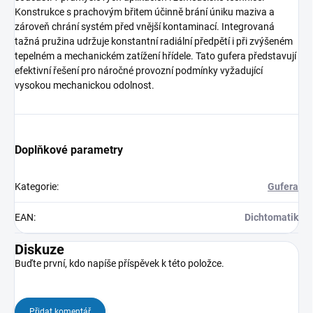
Konstrukce s prachovým břitem účinně brání úniku maziva a
zároveň chrání systém před vnější kontaminací. Integrovaná
tažná pružina udržuje konstantní radiální předpětí i při zvýšeném
tepelném a mechanickém zatížení hřídele. Tato gufera představují
efektivní řešení pro náročné provozní podmínky vyžadující
vysokou mechanickou odolnost.
Doplňkové parametry
Kategorie
:
Gufera
EAN
:
Dichtomatik
Diskuze
Buďte první, kdo napíše příspěvek k této položce.
Přidat komentář