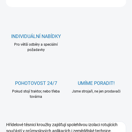
INDIVIDUÁLNÍ NABÍDKY
Pro větší odběry a speciální
požadavky
POHOTOVOST 24/7
UMÍME PORADIT!
Pokud stojí traktor, nebo třeba
Jsme strojaři, ne jen prodavači
továrna
Hřídelové těsnicí kroužky zajišťují spolehlivou izolaci rotujících
součástí v průmyslových aplikacích i zemědělské technice.