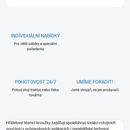
INDIVIDUÁLNÍ NABÍDKY
Pro větší odběry a speciální
požadavky
POHOTOVOST 24/7
UMÍME PORADIT!
Pokud stojí traktor, nebo třeba
Jsme strojaři, ne jen prodavači
továrna
Hřídelové těsnicí kroužky zajišťují spolehlivou izolaci rotujících
součástí v průmyslových aplikacích i zemědělské technice.