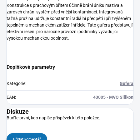
Konstrukce s prachovým břitem účinně brání úniku maziva a
zároveň chrání systém před vnější kontaminací. Integrovaná
tažná pružina udržuje konstantní radiální předpětí i při zvýšeném
tepelném a mechanickém zatížení hřídele. Tato gufera představují
efektivní řešení pro náročné provozní podmínky vyžadující
vysokou mechanickou odolnost.
Doplňkové parametry
Kategorie
:
Gufera
EAN
:
43005 - MVQ Silikon
Diskuze
Buďte první, kdo napíše příspěvek k této položce.
Přidat komentář