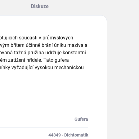
Diskuze
 rotujících součástí v průmyslových
ovým břitem účinně brání úniku maziva a
rovaná tažná pružina udržuje konstantní
ém zatížení hřídele. Tato gufera
dmínky vyžadující vysokou mechanickou
Gufera
44849 - Dichtomatik