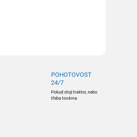
ILNÍ INFORMACE
ZEPTAT SE
POHOTOVOST
24/7
Pokud stojí traktor, nebo
třeba továrna