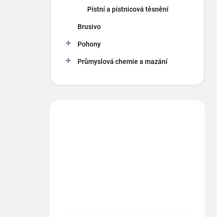
p
Pístní a pístnicová těsnění
a
n
Brusivo
e
Pohony
l
Průmyslová chemie a mazání
Máte otázku?
Obráťte sa na nás.
info
@
segment.cz
+420 494 622 437