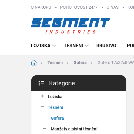
Přejít
O NÁKUPU
POHOTOVOST 24/7
O NÁS
KO
na
obsah
LOŽISKA
TĚSNĚNÍ
BRUSIVO
PO
Domů
Těsnění
Gufera
Gufero 17x32x8 W
P
Kategorie
o
Přeskočit
s
kategorie
t
Ložiska
r
Těsnění
a
n
Gufera
n
Manžety a pístní těsnění
í