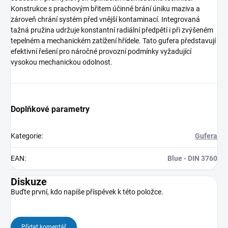
Konstrukce s prachovým břitem účinně brání úniku maziva a
zároveň chrání systém před vnější kontaminací. Integrovaná
tažná pružina udržuje konstantní radiální předpětí i při zvýšeném
tepelném a mechanickém zatížení hřídele. Tato gufera představují
efektivní řešení pro náročné provozní podmínky vyžadující
vysokou mechanickou odolnost.
Doplňkové parametry
Kategorie
:
Gufera
EAN
:
Blue - DIN 3760
Diskuze
Buďte první, kdo napíše příspěvek k této položce.
Přidat komentář