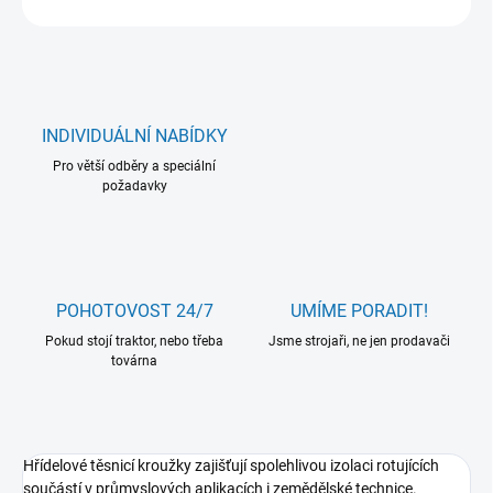
INDIVIDUÁLNÍ NABÍDKY
Pro větší odběry a speciální
požadavky
POHOTOVOST 24/7
UMÍME PORADIT!
Pokud stojí traktor, nebo třeba
Jsme strojaři, ne jen prodavači
továrna
Hřídelové těsnicí kroužky zajišťují spolehlivou izolaci rotujících
součástí v průmyslových aplikacích i zemědělské technice.