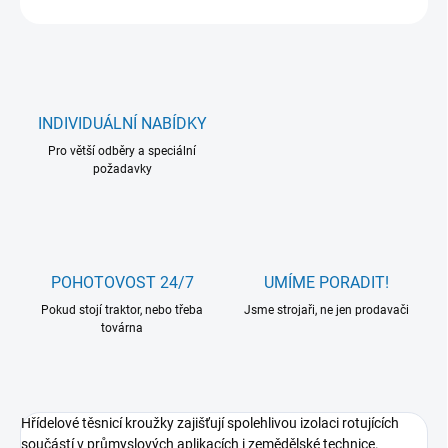
INDIVIDUÁLNÍ NABÍDKY
Pro větší odběry a speciální
požadavky
POHOTOVOST 24/7
UMÍME PORADIT!
Pokud stojí traktor, nebo třeba
Jsme strojaři, ne jen prodavači
továrna
Hřídelové těsnicí kroužky zajišťují spolehlivou izolaci rotujících
součástí v průmyslových aplikacích i zemědělské technice.