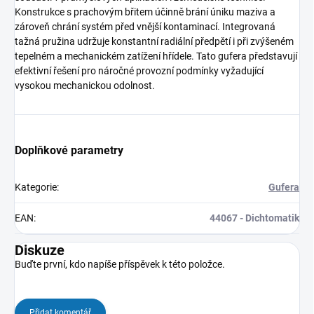
Konstrukce s prachovým břitem účinně brání úniku maziva a
zároveň chrání systém před vnější kontaminací. Integrovaná
tažná pružina udržuje konstantní radiální předpětí i při zvýšeném
tepelném a mechanickém zatížení hřídele. Tato gufera představují
efektivní řešení pro náročné provozní podmínky vyžadující
vysokou mechanickou odolnost.
Doplňkové parametry
Kategorie
:
Gufera
EAN
:
44067 - Dichtomatik
Diskuze
Buďte první, kdo napíše příspěvek k této položce.
Přidat komentář