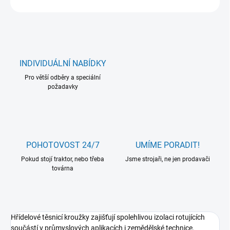
INDIVIDUÁLNÍ NABÍDKY
Pro větší odběry a speciální
požadavky
POHOTOVOST 24/7
UMÍME PORADIT!
Pokud stojí traktor, nebo třeba
Jsme strojaři, ne jen prodavači
továrna
Hřídelové těsnicí kroužky zajišťují spolehlivou izolaci rotujících
součástí v průmyslových aplikacích i zemědělské technice.