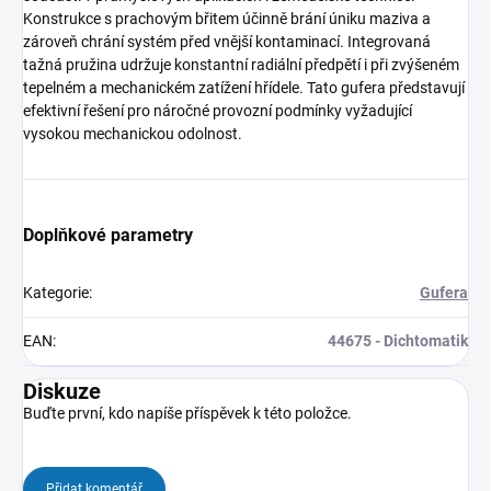
Konstrukce s prachovým břitem účinně brání úniku maziva a
zároveň chrání systém před vnější kontaminací. Integrovaná
tažná pružina udržuje konstantní radiální předpětí i při zvýšeném
tepelném a mechanickém zatížení hřídele. Tato gufera představují
efektivní řešení pro náročné provozní podmínky vyžadující
vysokou mechanickou odolnost.
Doplňkové parametry
Kategorie
:
Gufera
EAN
:
44675 - Dichtomatik
Diskuze
Buďte první, kdo napíše příspěvek k této položce.
Přidat komentář