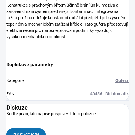
Konstrukce s prachovým břitem účinně brání úniku maziva a
zároveň chrání systém před vnější kontaminací. Integrovaná
tažná pružina udržuje konstantní radiální předpětí i při zvýšeném
tepelném a mechanickém zatížení hřídele. Tato gufera představují
efektivní řešení pro náročné provozní podmínky vyžadující
vysokou mechanickou odolnost.
Doplňkové parametry
Kategorie
:
Gufera
EAN
:
40456 - Dichtomatik
Diskuze
Buďte první, kdo napíše příspěvek k této položce.
Přidat komentář