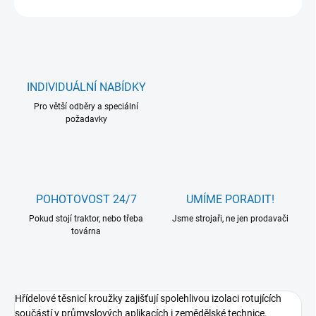
INDIVIDUÁLNÍ NABÍDKY
Pro větší odběry a speciální
požadavky
POHOTOVOST 24/7
UMÍME PORADIT!
Pokud stojí traktor, nebo třeba
Jsme strojaři, ne jen prodavači
továrna
Hřídelové těsnicí kroužky zajišťují spolehlivou izolaci rotujících
součástí v průmyslových aplikacích i zemědělské technice.