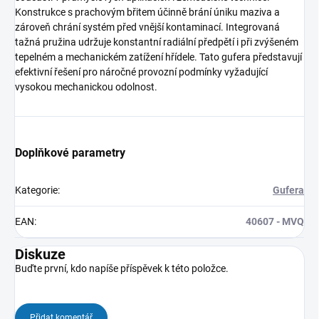
Konstrukce s prachovým břitem účinně brání úniku maziva a
zároveň chrání systém před vnější kontaminací. Integrovaná
tažná pružina udržuje konstantní radiální předpětí i při zvýšeném
tepelném a mechanickém zatížení hřídele. Tato gufera představují
efektivní řešení pro náročné provozní podmínky vyžadující
vysokou mechanickou odolnost.
Doplňkové parametry
Kategorie
:
Gufera
EAN
:
40607 - MVQ
Diskuze
Buďte první, kdo napíše příspěvek k této položce.
Přidat komentář