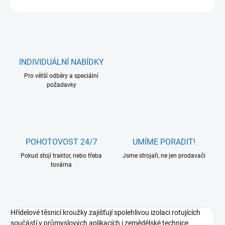
INDIVIDUÁLNÍ NABÍDKY
Pro větší odběry a speciální
požadavky
POHOTOVOST 24/7
UMÍME PORADIT!
Pokud stojí traktor, nebo třeba
Jsme strojaři, ne jen prodavači
továrna
Hřídelové těsnicí kroužky zajišťují spolehlivou izolaci rotujících
součástí v průmyslových aplikacích i zemědělské technice.