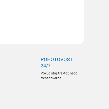
ILNÍ INFORMACE
ZEPTAT SE
POHOTOVOST
24/7
Pokud stojí traktor, nebo
třeba továrna