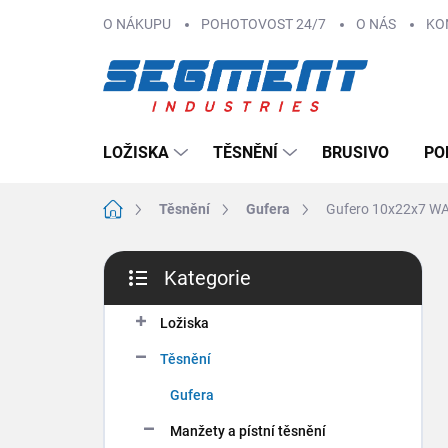
Přejít
O NÁKUPU
POHOTOVOST 24/7
O NÁS
KO
na
obsah
LOŽISKA
TĚSNĚNÍ
BRUSIVO
PO
Domů
Těsnění
Gufera
Gufero 10x22x7 W
P
Kategorie
o
Přeskočit
s
kategorie
t
Ložiska
r
Těsnění
a
n
Gufera
n
Manžety a pístní těsnění
í