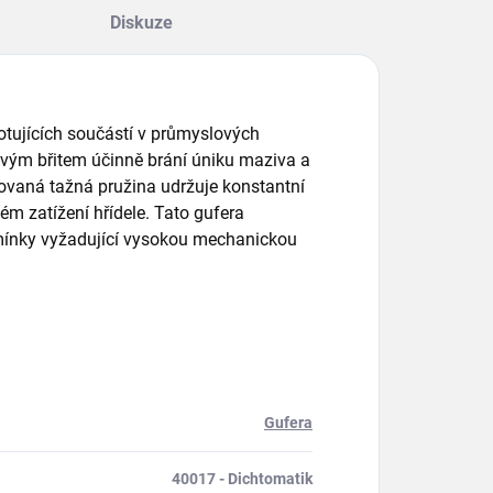
Diskuze
 rotujících součástí v průmyslových
ovým břitem účinně brání úniku maziva a
rovaná tažná pružina udržuje konstantní
ém zatížení hřídele. Tato gufera
dmínky vyžadující vysokou mechanickou
Gufera
40017 - Dichtomatik