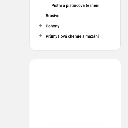
p
Pístní a pístnicová těsnění
a
n
Brusivo
e
Pohony
l
Průmyslová chemie a mazání
Máte otázku?
Obráťte sa na nás.
info
@
segment.cz
+420 494 622 437