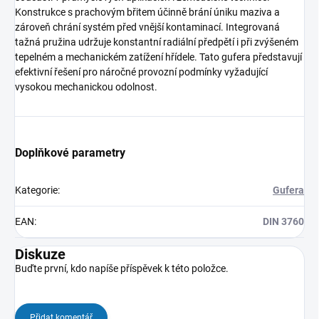
Konstrukce s prachovým břitem účinně brání úniku maziva a
zároveň chrání systém před vnější kontaminací. Integrovaná
tažná pružina udržuje konstantní radiální předpětí i při zvýšeném
tepelném a mechanickém zatížení hřídele. Tato gufera představují
efektivní řešení pro náročné provozní podmínky vyžadující
vysokou mechanickou odolnost.
Doplňkové parametry
Kategorie
:
Gufera
EAN
:
DIN 3760
Diskuze
Buďte první, kdo napíše příspěvek k této položce.
Přidat komentář