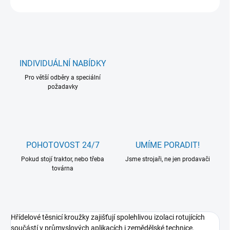
INDIVIDUÁLNÍ NABÍDKY
Pro větší odběry a speciální
požadavky
POHOTOVOST 24/7
UMÍME PORADIT!
Pokud stojí traktor, nebo třeba
Jsme strojaři, ne jen prodavači
továrna
Hřídelové těsnicí kroužky zajišťují spolehlivou izolaci rotujících
součástí v průmyslových aplikacích i zemědělské technice.