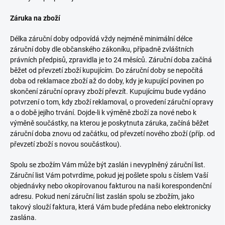
Záruka na zboží
Délka záruční doby odpovídá vždy nejméně minimální délce
záruční doby dle občanského zákoníku, případně zvláštních
právních předpisů, zpravidla je to 24 měsíců. Záruční doba začíná
běžet od převzetí zboží kupujícím. Do záruční doby se nepočítá
doba od reklamace zboží až do doby, kdy je kupující povinen po
skončení záruční opravy zboží převzít. Kupujícímu bude vydáno
potvrzení o tom, kdy zboží reklamoval, o provedení záruční opravy
a o době jejího trvání. Dojde-li k výměně zboží za nové nebo k
výměně součástky, na kterou je poskytnuta záruka, začíná běžet
záruční doba znovu od začátku, od převzetí nového zboží (příp. od
převzetí zboží s novou součástkou).
Spolu se zbožím Vám může být zaslán i nevyplněný záruční list.
Záruční list Vám potvrdíme, pokud jej pošlete spolu s číslem Vaší
objednávky nebo okopírovanou fakturou na naši korespondenční
adresu. Pokud není záruční list zaslán spolu se zbožím, jako
takový slouží faktura, která Vám bude předána nebo elektronicky
zaslána.