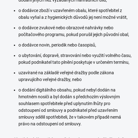
dodání jiných než vyžádaných náhradních dílů,
o dodávce zboží v uzavřeném obalu, které spotřebitel z
obalu vyňal a z hygienických důvodů jej není možné vrátit,
o dodávce zvukové nebo obrazové nahrávky nebo
počítačového programu, pokud porušil jejich původní obal,
o dodávce novin, periodik nebo časopisů,
o ubytování, dopravě, stravování nebo využití volného času,
pokud podnikatel tato plnění poskytuje v určeném termínu,
uzavírané na základě veřejné dražby podle zákona
upravujícího veřejné dražby, nebo
o dodání digitálního obsahu, pokud nebyl dodán na
hmotném nosiči a byl dodán s předchozím výslovným
souhlasem spotřebitele před uplynutím lhůty pro
odstoupení od smlouvy a podnikatel před uzavřením
smlouvy sdělil spotřebiteli, že v takovém případě nemá
právo na odstoupení od smlouvy.