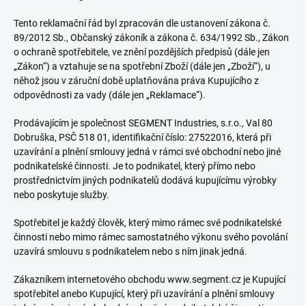
Tento reklamační řád byl zpracován dle ustanovení zákona č.
89/2012 Sb., Občanský zákoník a zákona č. 634/1992 Sb., Zákon
o ochraně spotřebitele, ve znění pozdějších předpisů (dále jen
„Zákon“) a vztahuje se na spotřební Zboží (dále jen „Zboží“), u
něhož jsou v záruční době uplatňována práva Kupujícího z
odpovědnosti za vady (dále jen „Reklamace“).
Prodávajícím je společnost SEGMENT Industries, s.r.o., Val 80
Dobruška, PSČ 518 01, identifikační číslo: 27522016, která při
uzavírání a plnění smlouvy jedná v rámci své obchodní nebo jiné
podnikatelské činnosti. Je to podnikatel, který přímo nebo
prostřednictvím jiných podnikatelů dodává kupujícímu výrobky
nebo poskytuje služby.
Spotřebitel je každý člověk, který mimo rámec své podnikatelské
činnosti nebo mimo rámec samostatného výkonu svého povolání
uzavírá smlouvu s podnikatelem nebo s ním jinak jedná.
Zákazníkem internetového obchodu www.segment.cz je Kupující
spotřebitel anebo Kupující, který při uzavírání a plnění smlouvy