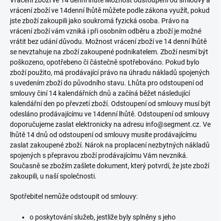
Vrácení zboží ve 14 denní lhůtě Možnost odstoupení od smlouvy a
vrácení zboží ve 14denní lhůtě můžete podle zákona využít, pokud
jste zboží zakoupili jako soukromá fyzická osoba. Právo na
vrácení zboží vám vzniká i při osobním odběru a zboží je možné
vrátit bez udání důvodu. Možnost vrácení zboží ve 14 denní lhůtě
se nevztahuje na zboží zakoupené podnikatelem. Zboží nesmí být
poškozeno, opotřebeno či částečně spotřebováno. Pokud bylo
zboží použito, má prodávající právo na úhradu nákladů spojených
s uvedením zboží do původního stavu. Lhůta pro odstoupení od
smlouvy činí 14 kalendářních dnů a začíná běžet následující
kalendářní den po převzetí zboží. Odstoupení od smlouvy musí být
odesláno prodávajícímu ve 14denní lhůtě. Odstoupení od smlouvy
doporučujeme zaslat elektronicky na adresu info@segment.cz. Ve
lhůtě 14 dnů od odstoupení od smlouvy musíte prodávajícímu
zaslat zakoupené zboží. Nárok na proplacení nezbytných nákladů
spojených s přepravou zboží prodávajícímu Vám nevzniká.
Současně se zbožím zašlete dokument, který potvrdí, že jste zboží
zakoupili, u naší společnosti.
Spotřebitel nemůže odstoupit od smlouvy:
o poskytování služeb, jestliže byly splněny s jeho