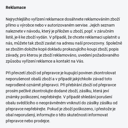
Reklamace
Nejrychlejšího vyřízení reklamace dosáhnete reklamováním zboží
přímo u výrobce nebo v autorizovaném servise. Jejich seznam
naleznete v návodu, který je přiložen u zboží, popř. v záručním
listě, je-li ke zboží vydán. V případě, že chcete reklamaci uplatnit u
nás, můžete tak zboží zaslat na adresu naší provozovny. Společně
se zbožím doložte kopii dokladu prokazujícího koupi zboží, popis
závady, pro kterou je zboží reklamováno, uvedení požadovaného
způsobu vyřízení reklamce a kontakt na Vás.
Při převzetí zboží od přepravce je kupující povinen zkontrolovat
neporušenost obalů zboží a v případě jakýchkoliv závad toto
neprodleně oznámit přepravci. Při přebírání zboží od přepravce
prosím pečlivě zkontrolujte dodané zboží, zásilku, která jeví
známky poškození, nepřebírejte. V případě shledání porušení
obalu svědčícího o neoprávněném vniknutí do zásilky zásilku od
přepravce nepřebírejte. Pokud je zboží poškozeno, i přestože je
obal neporušený, informujte o této skutečnosti informovat
přepravce nebo prodejce.