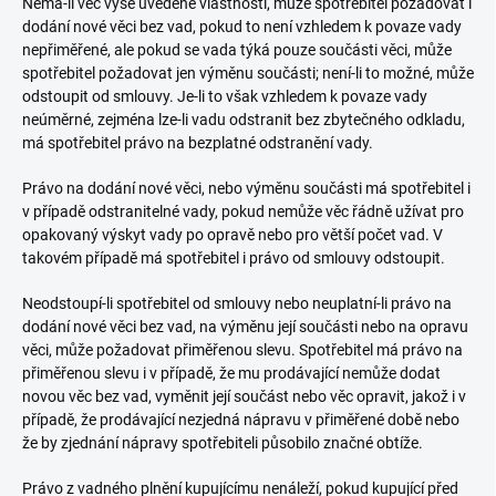
Nemá-li věc výše uvedené vlastnosti, může spotřebitel požadovat i
dodání nové věci bez vad, pokud to není vzhledem k povaze vady
nepřiměřené, ale pokud se vada týká pouze součásti věci, může
spotřebitel požadovat jen výměnu součásti; není-li to možné, může
odstoupit od smlouvy. Je-li to však vzhledem k povaze vady
neúměrné, zejména lze-li vadu odstranit bez zbytečného odkladu,
má spotřebitel právo na bezplatné odstranění vady.
Právo na dodání nové věci, nebo výměnu součásti má spotřebitel i
v případě odstranitelné vady, pokud nemůže věc řádně užívat pro
opakovaný výskyt vady po opravě nebo pro větší počet vad. V
takovém případě má spotřebitel i právo od smlouvy odstoupit.
Neodstoupí-li spotřebitel od smlouvy nebo neuplatní-li právo na
dodání nové věci bez vad, na výměnu její součásti nebo na opravu
věci, může požadovat přiměřenou slevu. Spotřebitel má právo na
přiměřenou slevu i v případě, že mu prodávající nemůže dodat
novou věc bez vad, vyměnit její součást nebo věc opravit, jakož i v
případě, že prodávající nezjedná nápravu v přiměřené době nebo
že by zjednání nápravy spotřebiteli působilo značné obtíže.
Právo z vadného plnění kupujícímu nenáleží, pokud kupující před