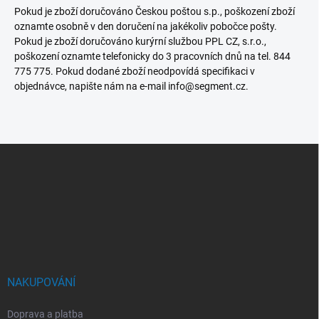
Pokud je zboží doručováno Českou poštou s.p., poškození zboží
oznamte osobně v den doručení na jakékoliv pobočce pošty.
Pokud je zboží doručováno kurýrní službou PPL CZ, s.r.o.,
poškození oznamte telefonicky do 3 pracovních dnů na tel. 844
775 775. Pokud dodané zboží neodpovídá specifikaci v
objednávce, napište nám na e-mail info@segment.cz.
Z
á
p
a
t
í
NAKUPOVÁNÍ
Doprava a platba