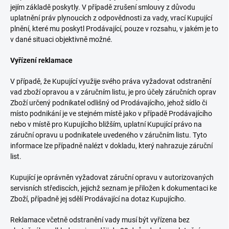
jejím základě poskytly. V případě zrušení smlouvy z důvodu
uplatnění práv plynoucích z odpovědnosti za vady, vrací Kupující
plnění, které mu poskytl Prodávající, pouze v rozsahu, v jakém je to
v dané situaci objektivně možné.
Vyřízení reklamace
V případě, že Kupující využije svého práva vyžadovat odstranění
vad zboží opravou a v záručním listu, je pro účely záručních oprav
Zboží určený podnikatel odlišný od Prodávajícího, jehož sídlo či
místo podnikání je ve stejném místě jako v případě Prodávajícího
nebo v místě pro Kupujícího bližším, uplatní Kupující právo na
záruční opravu u podnikatele uvedeného v záručním listu. Tyto
informace lze případně nalézt v dokladu, který nahrazuje záruční
list.
Kupující je oprávněn vyžadovat záruční opravu v autorizovaných
servisních střediscích, jejichž seznam je přiložen k dokumentaci ke
Zboží, případně jej sdělí Prodávající na dotaz Kupujícího.
Reklamace včetně odstranění vady musí být vyřízena bez