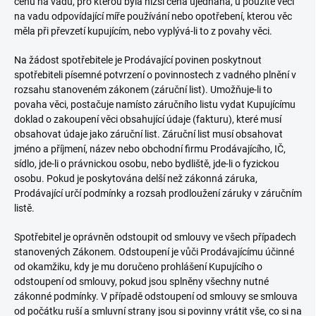
cenu na vadu, pro kterou byla nižší cena ujednána, u použité věci
na vadu odpovídající míře používání nebo opotřebení, kterou věc
měla při převzetí kupujícím, nebo vyplývá-li to z povahy věci.
Na žádost spotřebitele je Prodávající povinen poskytnout
spotřebiteli písemné potvrzení o povinnostech z vadného plnění v
rozsahu stanoveném zákonem (záruční list). Umožňuje-li to
povaha věci, postačuje namísto záručního listu vydat Kupujícímu
doklad o zakoupení věci obsahující údaje (fakturu), které musí
obsahovat údaje jako záruční list. Záruční list musí obsahovat
jméno a příjmení, název nebo obchodní firmu Prodávajícího, IČ,
sídlo, jde-li o právnickou osobu, nebo bydliště, jde-li o fyzickou
osobu. Pokud je poskytována delší než zákonná záruka,
Prodávající určí podmínky a rozsah prodloužení záruky v záručním
listě.
Spotřebitel je oprávněn odstoupit od smlouvy ve všech případech
stanovených Zákonem. Odstoupení je vůči Prodávajícímu účinné
od okamžiku, kdy je mu doručeno prohlášení Kupujícího o
odstoupení od smlouvy, pokud jsou splněny všechny nutné
zákonné podmínky. V případě odstoupení od smlouvy se smlouva
od počátku ruší a smluvní strany jsou si povinny vrátit vše, co si na