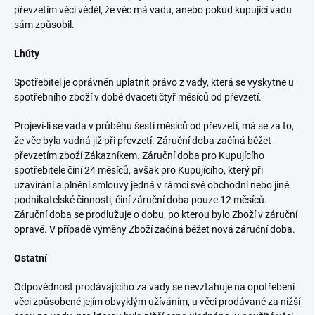
převzetím věci věděl, že věc má vadu, anebo pokud kupující vadu
sám způsobil.
Lhůty
Spotřebitel je oprávněn uplatnit právo z vady, která se vyskytne u
spotřebního zboží v době dvaceti čtyř měsíců od převzetí.
Projeví-li se vada v průběhu šesti měsíců od převzetí, má se za to,
že věc byla vadná již při převzetí. Záruční doba začíná běžet
převzetím zboží Zákazníkem. Záruční doba pro Kupujícího
spotřebitele činí 24 měsíců, avšak pro Kupujícího, který při
uzavírání a plnění smlouvy jedná v rámci své obchodní nebo jiné
podnikatelské činnosti, činí záruční doba pouze 12 měsíců.
Záruční doba se prodlužuje o dobu, po kterou bylo Zboží v záruční
opravě. V případě výměny Zboží začíná běžet nová záruční doba.
Ostatní
Odpovědnost prodávajícího za vady se nevztahuje na opotřebení
věci způsobené jejím obvyklým užíváním, u věci prodávané za nižší