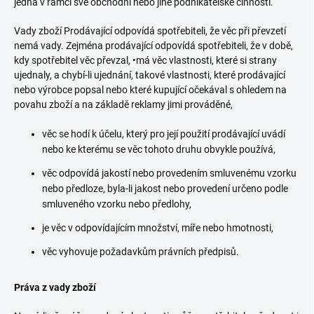
jedná v rámci své obchodní nebo jiné podnikatelské činnosti.
Vady zboží Prodávající odpovídá spotřebiteli, že věc při převzetí
nemá vady. Zejména prodávající odpovídá spotřebiteli, že v době,
kdy spotřebitel věc převzal, •má věc vlastnosti, které si strany
ujednaly, a chybí-li ujednání, takové vlastnosti, které prodávající
nebo výrobce popsal nebo které kupující očekával s ohledem na
povahu zboží a na základě reklamy jimi prováděné,
věc se hodí k účelu, který pro její použití prodávající uvádí
nebo ke kterému se věc tohoto druhu obvykle používá,
věc odpovídá jakostí nebo provedením smluvenému vzorku
nebo předloze, byla-li jakost nebo provedení určeno podle
smluveného vzorku nebo předlohy,
je věc v odpovídajícím množství, míře nebo hmotnosti,
věc vyhovuje požadavkům právních předpisů.
Práva z vady zboží