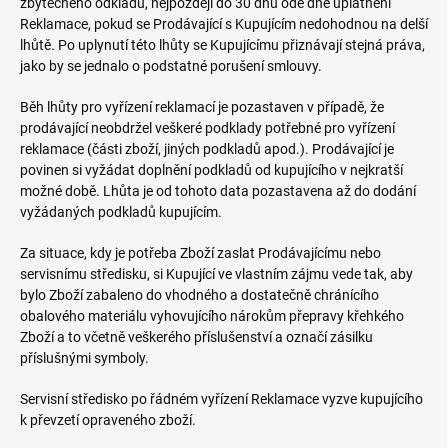
zbytečného odkladu, nejpozději do 30 dnů ode dne uplatnění
Reklamace, pokud se Prodávající s Kupujícím nedohodnou na delší
lhůtě. Po uplynutí této lhůty se Kupujícímu přiznávají stejná práva,
jako by se jednalo o podstatné porušení smlouvy.
Běh lhůty pro vyřízení reklamací je pozastaven v případě, že
prodávající neobdržel veškeré podklady potřebné pro vyřízení
reklamace (části zboží, jiných podkladů apod.). Prodávající je
povinen si vyžádat doplnění podkladů od kupujícího v nejkratší
možné době. Lhůta je od tohoto data pozastavena až do dodání
vyžádaných podkladů kupujícím.
Za situace, kdy je potřeba Zboží zaslat Prodávajícímu nebo
servisnímu středisku, si Kupující ve vlastním zájmu vede tak, aby
bylo Zboží zabaleno do vhodného a dostatečně chránícího
obalového materiálu vyhovujícího nárokům přepravy křehkého
Zboží a to včetně veškerého příslušenství a označí zásilku
příslušnými symboly.
Servisní středisko po řádném vyřízení Reklamace vyzve kupujícího
k převzetí opraveného zboží.