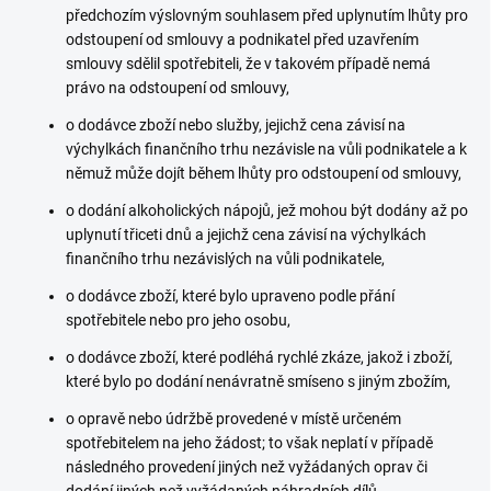
předchozím výslovným souhlasem před uplynutím lhůty pro
odstoupení od smlouvy a podnikatel před uzavřením
smlouvy sdělil spotřebiteli, že v takovém případě nemá
právo na odstoupení od smlouvy,
o dodávce zboží nebo služby, jejichž cena závisí na
výchylkách finančního trhu nezávisle na vůli podnikatele a k
němuž může dojít během lhůty pro odstoupení od smlouvy,
o dodání alkoholických nápojů, jež mohou být dodány až po
uplynutí třiceti dnů a jejichž cena závisí na výchylkách
finančního trhu nezávislých na vůli podnikatele,
o dodávce zboží, které bylo upraveno podle přání
spotřebitele nebo pro jeho osobu,
o dodávce zboží, které podléhá rychlé zkáze, jakož i zboží,
které bylo po dodání nenávratně smíseno s jiným zbožím,
o opravě nebo údržbě provedené v místě určeném
spotřebitelem na jeho žádost; to však neplatí v případě
následného provedení jiných než vyžádaných oprav či